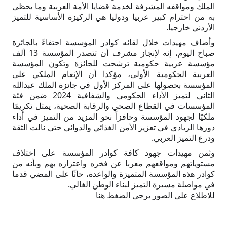
الملك ومواقفه المشرفة لخدمة قضايا الأمة العربية وما يحظى
به من احترام كبير عربيا ودوليا هي الركيزة الأساسية للتميز
الأردني خارجيا.
وأضاف مهيدات خلال لقائه كوادر المؤسسة احتفاءً بالجائزة
صباح اليوم، إنه لإنجاز مشرف أن تتصدر المؤسسة 13 ألف
مؤسسة عربية حكومية ترشحت للجائزة وتكون المؤسسة
العربية الحكومية الأولى، مؤكدا أن الإنعام الملكي على
المؤسسة بحصولها على المركز الأول في جائزة الملك عبدالله
الثاني لتميز الأداء الحكومي والشفافية 2024 ضمن فئة
المؤسسات في القطاع الصحي والرقابة الصحية، يمثل تكريمًا
ملكيًا لجهود المؤسسة وحافزاً نحو المزيد من التميز في أداء
دورها الريادي في تعزيز الأمن الغذائي والدوائي حتى نالت الثقة
ودرع التميز العربي.
وثمن مهيدات جهود كافة كوادر المؤسسة على اختلاف
مستوياتهم ومواقعهم معربا عن فخره واعتزازه بهم وبأنه من
كوادر هذه المؤسسة المتميزة والواعدة، حاثًا على المضي قدما
في مواصلة مسيرة التميز لبناء الوطن الغالي.
للاطلاع على الصور يرجى الضغط هنا