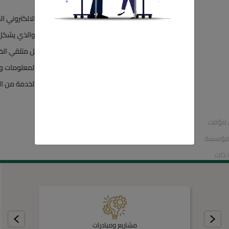
نشأت المؤسسة العامة للغذاء و الدواء بقانون مؤقت
رقم (31) لسنة 2003 وتم اقرار القانون الدائم للمؤسسة
رقم (41) عام 2008 حيث تتمتع بشخصية اعتبارية ذات
استقلال مالي وإداري ولها بهذه الصفة القيام بجميع
التصرفات القانونية اللازمة لتحقيق أهدافها
أنقر هنا
مشاريع ومبادرات