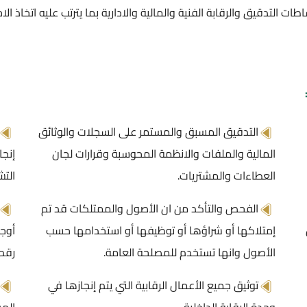
 والرقابة الفنية والمالية والادارية بما يترتب عليه اتخاذ الاجراءات ال
التدقيق المسبق والمستمر على السجلات والوثائق
التأكد من 
الية والملفات والانظمة المحوسبة وقرارات لجان
إنجازها وفق 
طاءات والمشتريات.
التشريعات النا
الفحص والتأكد من ان الأصول والممتلكات قد تم
وضع خطط ا
لاكها أو شراؤها أو توظيفها أو استخدامها حسب
أوجه نشاطات ال
صول وانها تستخدم للمصلحة العامة.
رقم (3) لسنة .2011
توثيق جميع الأعمال الرقابية التي يتم إنجازها في
إجراء الف