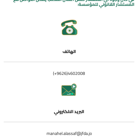
المستشار القانوني للمؤسسة:
الهاتف
4602008(9626+)
البريد الالكتروني
manahel.alassaf@jfda.jo